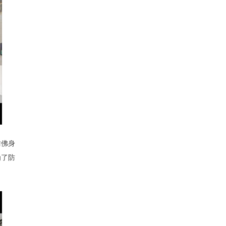
仿佛身
为了防