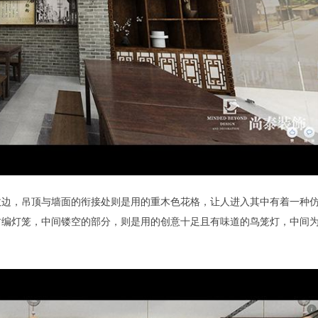
收边，吊顶与墙面的衔接处则是用的重木色花格，让人进入其中有着一种
竹编灯笼，中间镂空的部分，则是用的创意十足且有味道的鸟笼灯，中间