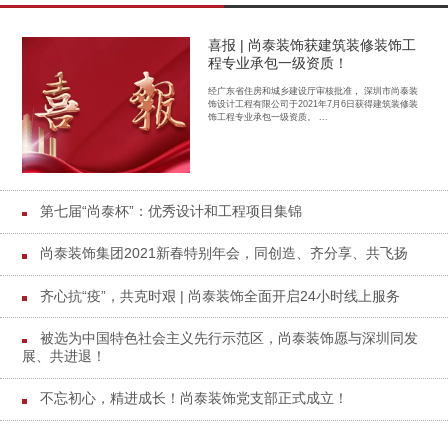
喜报 | 尚泰装饰获建筑装修装饰工
程专业承包一级资质！
经广东省住房和城乡建设厅审核批准， 深圳市尚泰装
饰设计工程有限公司于2021年7月6日获得建筑装修装
饰工程专业承包一级资质。 ...
第七届“尚泰杯”：优秀设计和工程项目集锦
尚泰装饰集团2021新春特别年会，同创造、齐分享、共飞扬
齐心抗“疫”，共克时艰 | 尚泰装饰全面开启24小时线上服务
被选为中国特色社会主义先行示范区，尚泰装饰愿与深圳同发
展、共进退！
不忘初心，精进成长！尚泰装饰党支部正式成立！