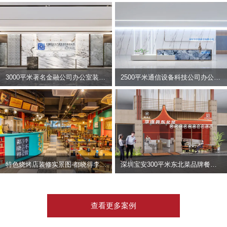
3000平米著名金融公司办公室装修设计 | 东方资产
2500平米通信设备科技公司办公室设计 | 宇泰科技
特色烧烤店装修实景图-都晓得李不管
深圳宝安300平米东北菜品牌餐饮店装修设计案例
查看更多案例