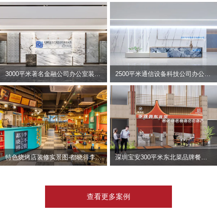
3000平米著名金融公司办公室装修设计 | 东方资产
2500平米通信设备科技公司办公室设计 | 宇泰科技
特色烧烤店装修实景图-都晓得李不管
深圳宝安300平米东北菜品牌餐饮店装修设计案例
查看更多案例