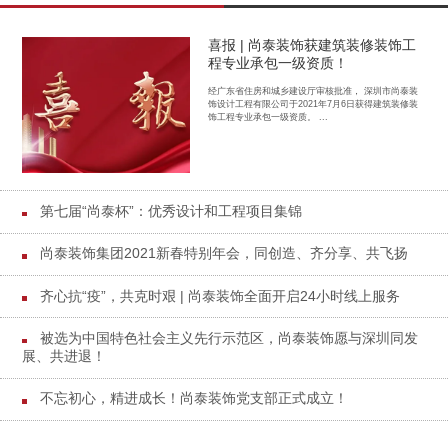
喜报 | 尚泰装饰获建筑装修装饰工
程专业承包一级资质！
经广东省住房和城乡建设厅审核批准， 深圳市尚泰装
饰设计工程有限公司于2021年7月6日获得建筑装修装
饰工程专业承包一级资质。 ...
第七届“尚泰杯”：优秀设计和工程项目集锦
尚泰装饰集团2021新春特别年会，同创造、齐分享、共飞扬
齐心抗“疫”，共克时艰 | 尚泰装饰全面开启24小时线上服务
被选为中国特色社会主义先行示范区，尚泰装饰愿与深圳同发
展、共进退！
不忘初心，精进成长！尚泰装饰党支部正式成立！