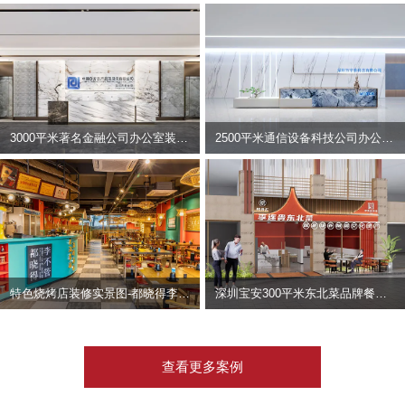
3000平米著名金融公司办公室装修设计 | 东方资产
2500平米通信设备科技公司办公室设计 | 宇泰科技
特色烧烤店装修实景图-都晓得李不管
深圳宝安300平米东北菜品牌餐饮店装修设计案例
查看更多案例