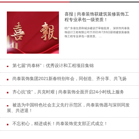
喜报 | 尚泰装饰获建筑装修装饰工
程专业承包一级资质！
经广东省住房和城乡建设厅审核批准， 深圳市尚泰装
饰设计工程有限公司于2021年7月6日获得建筑装修装
饰工程专业承包一级资质。 ...
第七届“尚泰杯”：优秀设计和工程项目集锦
尚泰装饰集团2021新春特别年会，同创造、齐分享、共飞扬
齐心抗“疫”，共克时艰 | 尚泰装饰全面开启24小时线上服务
被选为中国特色社会主义先行示范区，尚泰装饰愿与深圳同发
展、共进退！
不忘初心，精进成长！尚泰装饰党支部正式成立！