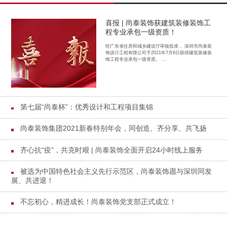
喜报 | 尚泰装饰获建筑装修装饰工
程专业承包一级资质！
经广东省住房和城乡建设厅审核批准， 深圳市尚泰装
饰设计工程有限公司于2021年7月6日获得建筑装修装
饰工程专业承包一级资质。 ...
第七届“尚泰杯”：优秀设计和工程项目集锦
尚泰装饰集团2021新春特别年会，同创造、齐分享、共飞扬
齐心抗“疫”，共克时艰 | 尚泰装饰全面开启24小时线上服务
被选为中国特色社会主义先行示范区，尚泰装饰愿与深圳同发
展、共进退！
不忘初心，精进成长！尚泰装饰党支部正式成立！