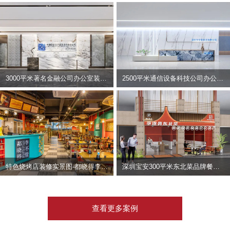
3000平米著名金融公司办公室装修设计 | 东方资产
2500平米通信设备科技公司办公室设计 | 宇泰科技
特色烧烤店装修实景图-都晓得李不管
深圳宝安300平米东北菜品牌餐饮店装修设计案例
查看更多案例