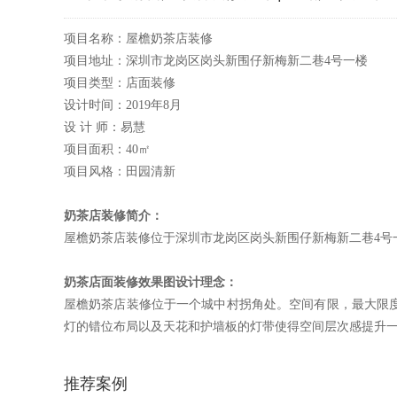
项目名称：屋檐奶茶店装修
项目地址：深圳市龙岗区岗头新围仔新梅新二巷
4号一楼
项目类型：店面装修
设计时间：
2019年8月
设 计 师：易慧
项目面积：40㎡
项目风格：田园清新
奶茶店
装修简介：
屋檐奶茶店装修位于深圳市龙岗区岗头新围仔新梅新二巷
4
奶茶店面
装修效果图设计理念：
屋檐奶茶店装修位于一个城中村拐角处。空间有限，最大限
灯的错位布局以及天花和护墙板的灯带使得空间层次感提升
推荐案例