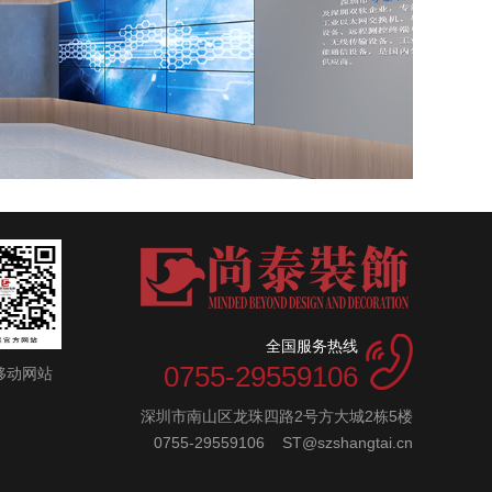
全国服务热线
0755-29559106
移动网站
深圳市南山区龙珠四路2号方大城2栋5楼
0755-29559106 ST@szshangtai.cn