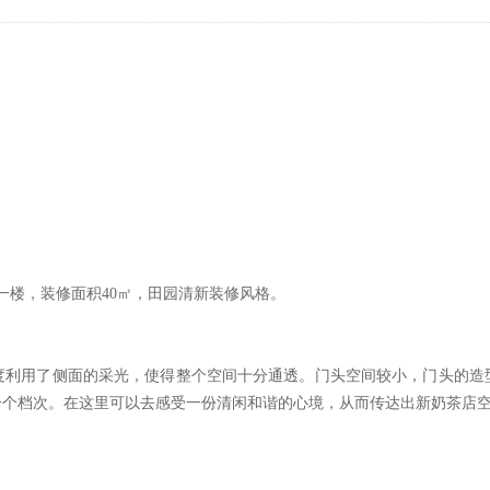
号一楼，装修面积40㎡，田园清新装修风格。
度利用了侧面的采光，使得整个空间十分通透。门头空间较小，门头的造
一个档次。在这里可以去感受一份清闲和谐的心境，从而传达出新奶茶店