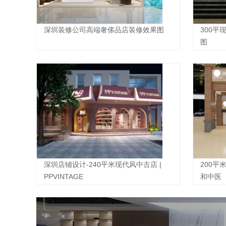
深圳装修公司高端奢侈品店装修效果图
300
图
深圳店铺设计-240平米现代风中古店 |
200平
PPVINTAGE
和中医