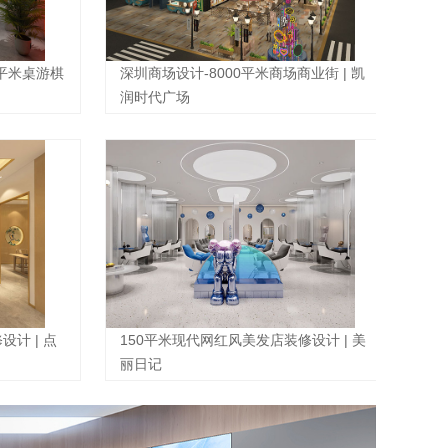
0平米桌游棋
深圳商场设计-8000平米商场商业街 | 凯
润时代广场
计 | 点
150平米现代网红风美发店装修设计 | 美
丽日记