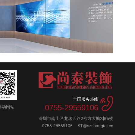
全国服务热线
0755-29559106
移动网站
深圳市南山区龙珠四路2号方大城2栋5楼
0755-29559106 ST@szshangtai.cn