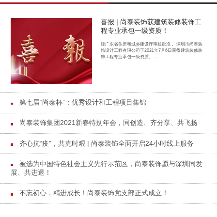
喜报 | 尚泰装饰获建筑装修装饰工
程专业承包一级资质！
经广东省住房和城乡建设厅审核批准， 深圳市尚泰装
饰设计工程有限公司于2021年7月6日获得建筑装修装
饰工程专业承包一级资质。 ...
第七届“尚泰杯”：优秀设计和工程项目集锦
尚泰装饰集团2021新春特别年会，同创造、齐分享、共飞扬
齐心抗“疫”，共克时艰 | 尚泰装饰全面开启24小时线上服务
被选为中国特色社会主义先行示范区，尚泰装饰愿与深圳同发
展、共进退！
不忘初心，精进成长！尚泰装饰党支部正式成立！