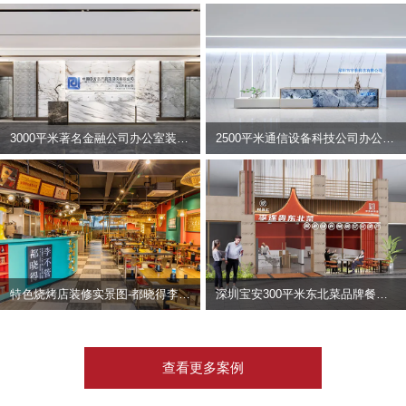
3000平米著名金融公司办公室装修设计 | 东方资产
2500平米通信设备科技公司办公室设计 | 宇泰科技
特色烧烤店装修实景图-都晓得李不管
深圳宝安300平米东北菜品牌餐饮店装修设计案例
查看更多案例