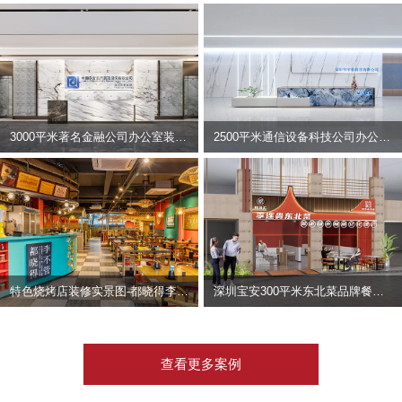
3000平米著名金融公司办公室装修设计 | 东方资产
2500平米通信设备科技公司办公室设计 | 宇泰科技
特色烧烤店装修实景图-都晓得李不管
深圳宝安300平米东北菜品牌餐饮店装修设计案例
查看更多案例