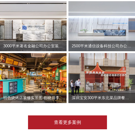
3000平米著名金融公司办公室装修设计 | 东方资产
2500平米通信设备科技公司办公室设计 | 宇泰科技
特色烧烤店装修实景图-都晓得李不管
深圳宝安300平米东北菜品牌餐饮店装修设计案例
查看更多案例