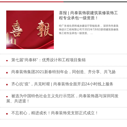
喜报 | 尚泰装饰获建筑装修装饰工
程专业承包一级资质！
经广东省住房和城乡建设厅审核批准， 深圳市尚泰装
饰设计工程有限公司于2021年7月6日获得建筑装修装
饰工程专业承包一级资质。 ...
第七届“尚泰杯”：优秀设计和工程项目集锦
尚泰装饰集团2021新春特别年会，同创造、齐分享、共飞扬
齐心抗“疫”，共克时艰 | 尚泰装饰全面开启24小时线上服务
被选为中国特色社会主义先行示范区，尚泰装饰愿与深圳同发
展、共进退！
不忘初心，精进成长！尚泰装饰党支部正式成立！