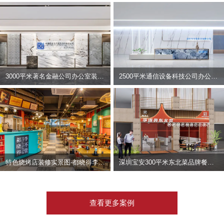
3000平米著名金融公司办公室装修设计 | 东方资产
2500平米通信设备科技公司办公室设计 | 宇泰科技
特色烧烤店装修实景图-都晓得李不管
深圳宝安300平米东北菜品牌餐饮店装修设计案例
查看更多案例