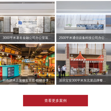
3000平米著名金融公司办公室装修设计 | 东方资产
2500平米通信设备科技公司办公室设计 | 宇泰科技
特色烧烤店装修实景图-都晓得李不管
深圳宝安300平米东北菜品牌餐饮店装修设计案例
查看更多案例