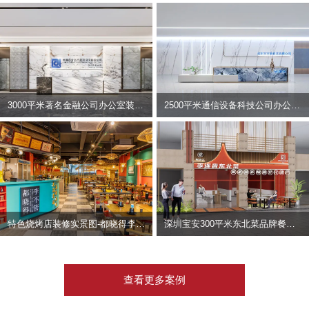
3000平米著名金融公司办公室装修设计 | 东方资产
2500平米通信设备科技公司办公室设计 | 宇泰科技
特色烧烤店装修实景图-都晓得李不管
深圳宝安300平米东北菜品牌餐饮店装修设计案例
查看更多案例