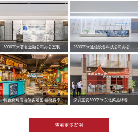
3000平米著名金融公司办公室装修设计 | 东方资产
2500平米通信设备科技公司办公室设计 | 宇泰科技
特色烧烤店装修实景图-都晓得李不管
深圳宝安300平米东北菜品牌餐饮店装修设计案例
查看更多案例