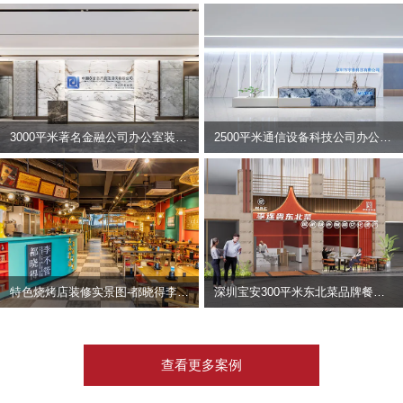
3000平米著名金融公司办公室装修设计 | 东方资产
2500平米通信设备科技公司办公室设计 | 宇泰科技
特色烧烤店装修实景图-都晓得李不管
深圳宝安300平米东北菜品牌餐饮店装修设计案例
查看更多案例