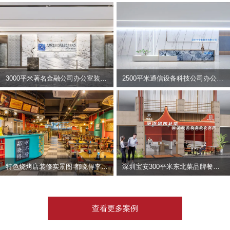
3000平米著名金融公司办公室装修设计 | 东方资产
2500平米通信设备科技公司办公室设计 | 宇泰科技
特色烧烤店装修实景图-都晓得李不管
深圳宝安300平米东北菜品牌餐饮店装修设计案例
查看更多案例